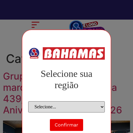
Categoria:
Blog
Selecione sua
Grupo Bahamas supera
região
marca histórica e alcança
439,2 toneladas no
Aniversário Solidário 2026
Confirmar