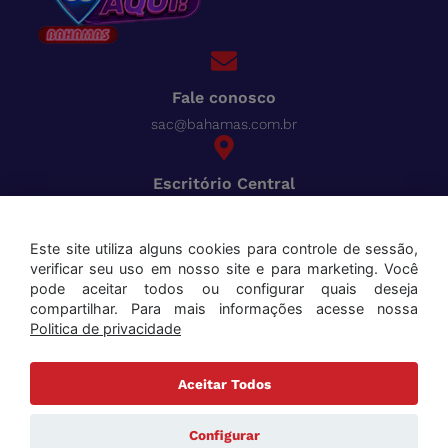
Fale conosco
sac@bahamas.com.br
Escritório Central
BR-040, Km 780 Distrito Industrial Juiz de Fora - MG
Pague tudo com o Bahamas
Cred
Este site utiliza alguns cookies para controle de sessão,
verificar seu uso em nosso site e para marketing. Você
Aceitamos os seguintes cartões:
pode aceitar todos ou configurar quais deseja
compartilhar. Para mais informações acesse nossa
Politica de privacidade
Aceitar Todos
Copyright ©2025 Bahamas Supermercados . Todos os direitos reservados. Todas as marcas e
nomes de produtos mencionados são marcas registradas de seus respectivos proprietários.
Configurar