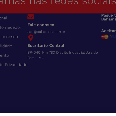
amas nas redes sociai
Pague 
onal
Bahama
Fale conosco
 fornecedor
Aceita
sac@bahamas.com.br
e conosco
Escritório Central
lidário
BR-040, Km 780 Distrito Industrial Juiz de
ento
Fora - MG
 de Privacidade