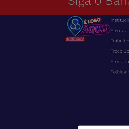
Siga o Bah
Instituci
Área do
Trabalh
Troco So
Atendim
Política