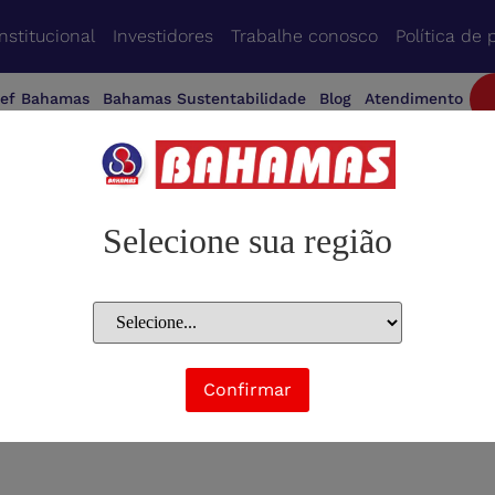
Institucional
Investidores
Trabalhe conosco
Política de 
ef Bahamas
Bahamas Sustentabilidade
Blog
Atendimento
Selecione sua região
Confirmar