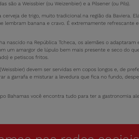
s são a Weissbier (ou Weizenbier) e a Pilsener (ou Pils).
cerveja de trigo, muito tradicional na região da Baviera. El
que lembram banana e cravo. É extremamente refrescante e 
ha nascido na República Tcheca, os alemães o adaptaram 
 com um amargor de lúpulo bem mais presente e seco do qu
o) e petiscos fritos.
 (Weissbier) devem ser servidas em copos longos e, de pref
girar a garrafa e misturar a levedura que fica no fundo, d
upo Bahamas você encontra tudo para ter a gastronomia al