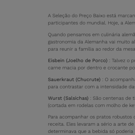
A Seleção do Preço Baixo está marcan
participantes do mundial. Hoje, a Ale
Quando pensamos em culinária alemã, 
gastronomia da Alemanha vai muito al
para reunir a família ao redor da mesa
Eisbein (Joelho de Porco)
: Talvez o 
carne macia por dentro e crocante por
Sauerkraut (Chucrute)
: O acompanham
para contrastar com a intensidade da
Wurst
(Salsichas)
: São centenas de ti
(cortada em rodelas com molho de ket
Para acompanhar os pratos robustos da
receita. Eles levaram a sério a arte de
determinava que a bebida só poderia le