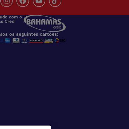
s
tudo com o
s Cred
mos os seguintes cartões: