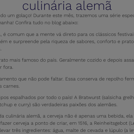
culinária alemã
do um golaço! Durante este mês, trazemos uma série espec
manha! Confira tudo no blog abaixo:
é comum que a mente vá direto para os clássicos festivai
ém e surpreende pela riqueza de sabores, conforto e prato
.
prato mais famoso do país. Geralmente cozido e depois assa
 fora.
ento que não pode faltar. Essa conserva de repolho ferm
s carnes.
pos espalhados por todo o país! A Bratwurst (salsicha grel
chup e curry) são verdadeiras paixões dos alemães.
 culinária alemã, a cerveja não é apenas uma bebida, ela 
 fazer cerveja a ponto de criar, em 1516, a Reinheitsgebot (
var três ingredientes: água, malte de cevada e lúpulo (a le