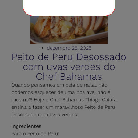
dezembro 26, 2025
Peito de Peru Desossado
com uvas verdes do
Chef Bahamas
Quando pensamos em ceia de natal, não
podemos esquecer de uma boa ave, não é
mesmo?! Hoje o Chef Bahamas Thiago Caiafa
ensina a fazer um maravilhoso Peito de Peru
Desossado com uvas verdes.
Ingredientes
Para o Peito de Peru: