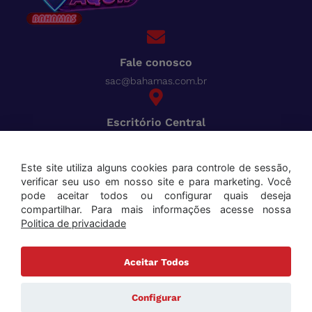
Fale conosco
sac@bahamas.com.br
Escritório Central
BR-040, Km 780 Distrito Industrial Juiz de Fora - MG
Pague tudo com o Bahamas
Cred
Este site utiliza alguns cookies para controle de sessão,
verificar seu uso em nosso site e para marketing. Você
Aceitamos os seguintes cartões:
pode aceitar todos ou configurar quais deseja
compartilhar. Para mais informações acesse nossa
Politica de privacidade
Aceitar Todos
Copyright ©2025 Bahamas Supermercados . Todos os direitos reservados. Todas as marcas e
nomes de produtos mencionados são marcas registradas de seus respectivos proprietários.
Configurar