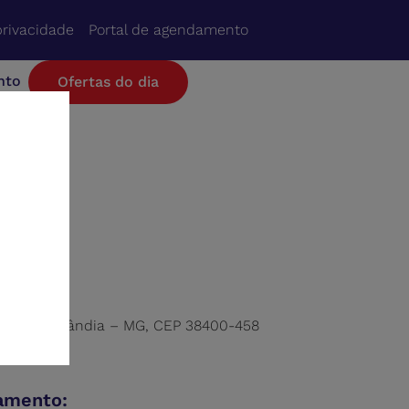
privacidade
Portal de agendamento
nto
Ofertas do dia
rtins, Uberlândia – MG, CEP 38400-458
namento: