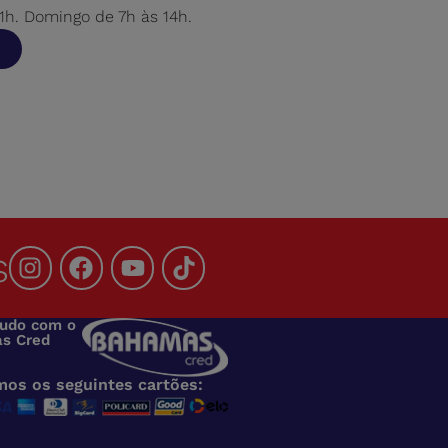
h. Domingo de 7h às 14h.
s
tudo com o
s Cred
mos os seguintes cartões: