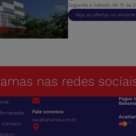
Segunda a Sábado de 7h às 21
Veja as ofertas no encarte
hamas nas redes sociai
Pague 
onal
Bahama
Fale conosco
 fornecedor
Aceita
sac@bahamas.com.br
e conosco
lidário