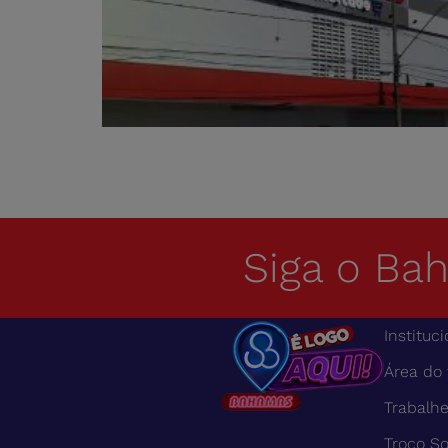
Siga o Ba
Instituci
Área do
Trabalh
Troco So