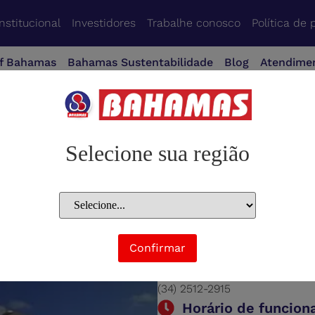
Institucional
Investidores
Trabalhe conosco
Política de 
f Bahamas
Bahamas Sustentabilidade
Blog
Atendime
Selecione sua região
Endereço
Confirmar
Av. Fernando Vilela, 1705, Ma
Telefone
(34) 2512-2915
Horário de funcio