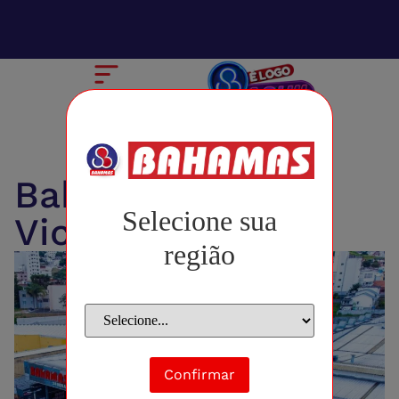
Bahamas São
Selecione sua
Vicente
região
Confirmar