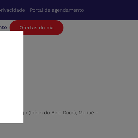
privacidade
Portal de agendamento
nto
Ofertas do dia
 Hélio Araújo (Início do Bico Doce), Muriaé –