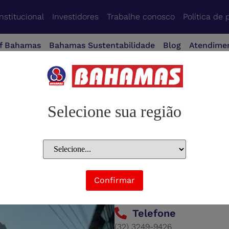
Institucional
Investidores
Trabalhe conosco
Política de 
f Bahamas
Bahamas Sustentabilidade
Blog
Atendime
Selecione sua região
Endereço
Confirmar
Av. Vicente Alves, 01, Prefeito
MG, CEP 36880-000
Telefone
(32) 3249-9426