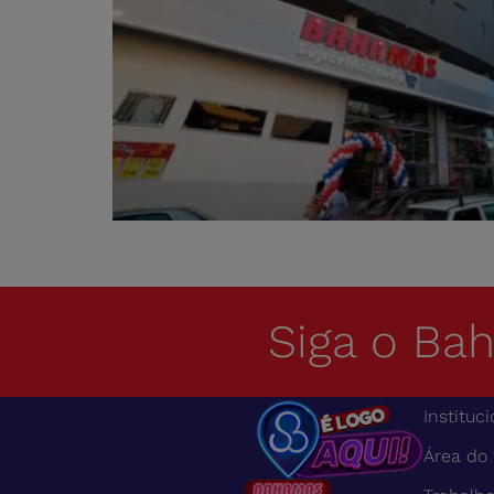
Siga o Ba
Instituci
Área do