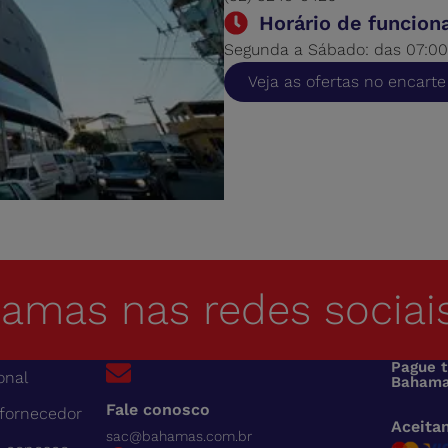
Horário de funcio
Segunda a Sábado: das 07:00
Veja as ofertas no encarte
hamas nas redes sociai
Pague 
onal
Bahama
Fale conosco
 fornecedor
Aceita
sac@bahamas.com.br