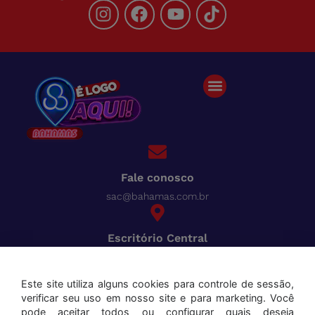
Fale conosco
sac@bahamas.com.br
Escritório Central
BR-040, Km 780 Distrito Industrial Juiz de Fora - MG
Pague tudo com o Bahamas
Cred
Este site utiliza alguns cookies para controle de sessão,
verificar seu uso em nosso site e para marketing. Você
Aceitamos os seguintes cartões:
pode aceitar todos ou configurar quais deseja