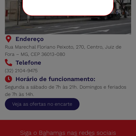
Endereço
Rua Marechal Floriano Peixoto, 270, Centro, Juiz de
Fora – MG, CEP 36013-080
Telefone
(32) 2104-9475
Horário de funcionamento:
Segunda a sábado de 7h às 21h. Domingos e feriados
de 7h às 14h.
Veja as ofertas no encarte
Siga o Bahamas nas redes sociais