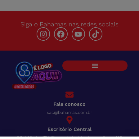
Siga o Bahamas nas redes sociais
Fale conosco
sac@bahamas.com.br
Escritório Central
BR-040, Km 780 Distrito Industrial Juiz de Fora - MG