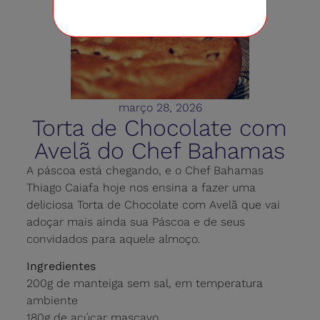
março 28, 2026
Torta de Chocolate com
Avelã do Chef Bahamas
A páscoa está chegando, e o Chef Bahamas
Thiago Caiafa hoje nos ensina a fazer uma
deliciosa Torta de Chocolate com Avelã que vai
adoçar mais ainda sua Páscoa e de seus
convidados para aquele almoço.
Ingredientes
200g de manteiga sem sal, em temperatura
ambiente
180g de açúcar mascavo