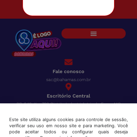
Fale conosco
sac@bahamas.com.br
Escritório Central
BR-040, Km 780 Distrito Industrial Juiz de Fora - MG
Pague tudo com o Bahamas
Cred
Este site utiliza alguns cookies para controle de sessão,
verificar seu uso em nosso site e para marketing. Você
Aceitamos os seguintes cartões:
pode aceitar todos ou configurar quais deseja