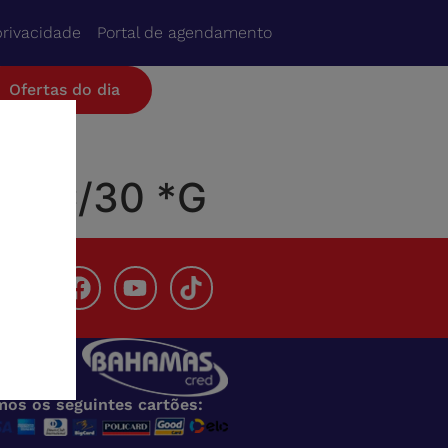
privacidade
Portal de agendamento
Ofertas do dia
TE C/30 *G
s
tudo com o
s Cred
mos os seguintes cartões: