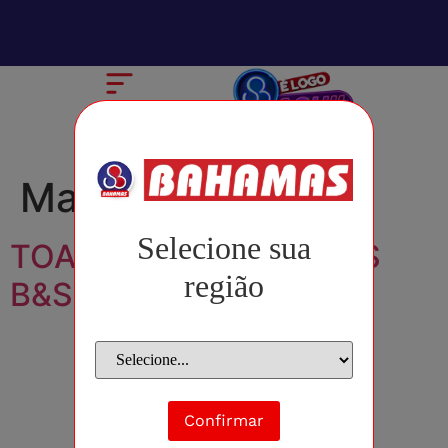
Marca:
B&S
Selecione sua
TOALHAS UMEDECIDAS
região
B&S C/40
Confirmar