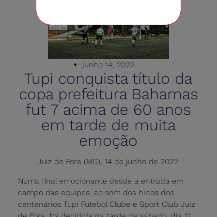
junho 14, 2022
Tupi conquista título da
copa prefeitura Bahamas
fut 7 acima de 60 anos
em tarde de muita
emoção
Juiz de Fora (MG), 14 de junho de 2022
Numa final emocionante desde a entrada em
campo das equipes, ao som dos hinos dos
centenários Tupi Futebol Clube e Sport Club Juiz
de Fora, foi decidida na tarde de sábado, dia 11