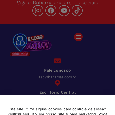
Siga o Bahamas nas redes sociais
Fale conosco
sac@bahamas.com.br
Escritório Central
BR-040, Km 780 Distrito Industrial Juiz de Fora - MG
Pague tudo com o Bahamas
Cred
Este site utiliza alguns cookies para controle de sessão,
verificar seu uso em nosso site e para marketing. Você