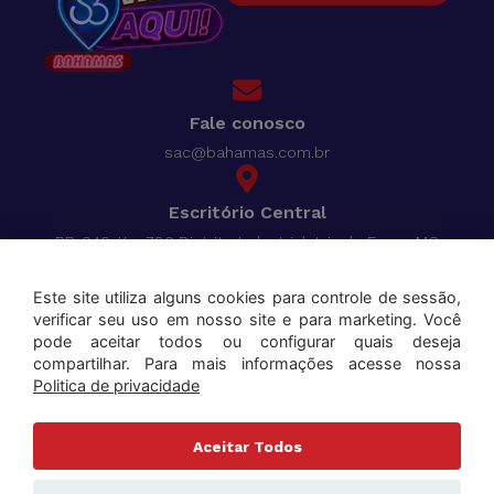
Fale conosco
sac@bahamas.com.br
Escritório Central
BR-040, Km 780 Distrito Industrial Juiz de Fora - MG
Pague tudo com o
Bahamas Cred
Este site utiliza alguns cookies para controle de sessão,
verificar seu uso em nosso site e para marketing. Você
Aceitamos os seguintes cartões:
pode aceitar todos ou configurar quais deseja
compartilhar. Para mais informações acesse nossa
Politica de privacidade
Aceitar Todos
Copyright ©2025 Bahamas Supermercados . Todos os direitos reservados. Todas as marcas e
nomes de produtos mencionados são marcas registradas de seus respectivos proprietários.