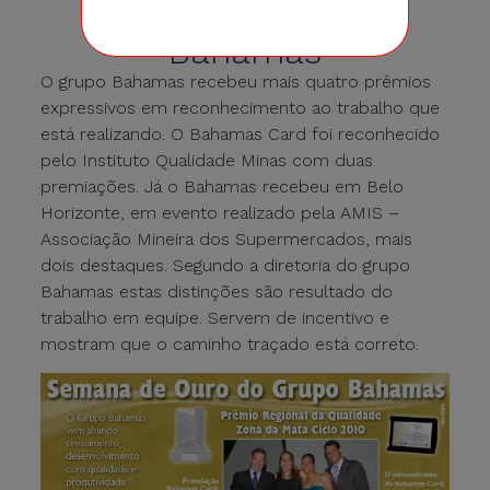
Semana de Ouro do
Bahamas
O grupo Bahamas recebeu mais quatro prêmios
expressivos em reconhecimento ao trabalho que
está realizando. O Bahamas Card foi reconhecido
pelo Instituto Qualidade Minas com duas
premiações. Já o Bahamas recebeu em Belo
Horizonte, em evento realizado pela AMIS –
Associação Mineira dos Supermercados, mais
dois destaques. Segundo a diretoria do grupo
Bahamas estas distinções são resultado do
trabalho em equipe. Servem de incentivo e
mostram que o caminho traçado está correto.