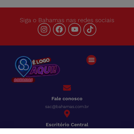
Siga o Bahamas nas redes sociais
Fale conosco
sac@bahamas.com.br
Escritório Central
BR-040, Km 780 Distrito Industrial Juiz de Fora - MG