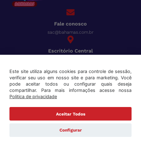
Fale conosco
sac@bahamas.com.br
Escritório Central
BR-040, Km 780 Distrito Industrial Juiz de Fora - MG
Pague tudo com o Bahamas
Cred
Este site utiliza alguns cookies para controle de sessão,
verificar seu uso em nosso site e para marketing. Você
Aceitamos os seguintes cartões:
pode aceitar todos ou configurar quais deseja
compartilhar. Para mais informações acesse nossa
Politica de privacidade
Aceitar Todos
Copyright ©2025 Bahamas Supermercados . Todos os direitos reservados. Todas as marcas e
nomes de produtos mencionados são marcas registradas de seus respectivos proprietários.
Configurar