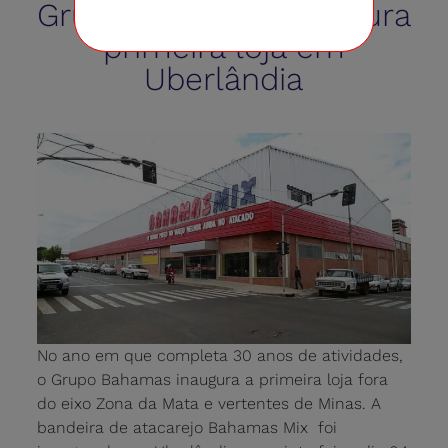
Grupo Bahamas inaugura
primeira loja em
Uberlândia
No ano em que completa 30 anos de atividades,
o Grupo Bahamas inaugura a primeira loja fora
do eixo Zona da Mata e vertentes de Minas. A
bandeira de atacarejo Bahamas Mix foi