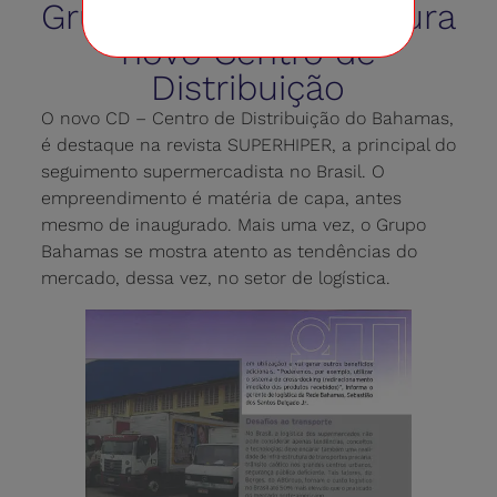
Grupo Bahamas inaugura
novo Centro de
Distribuição
O novo CD – Centro de Distribuição do Bahamas,
é destaque na revista SUPERHIPER, a principal do
seguimento supermercadista no Brasil. O
empreendimento é matéria de capa, antes
mesmo de inaugurado. Mais uma vez, o Grupo
Bahamas se mostra atento as tendências do
mercado, dessa vez, no setor de logística.