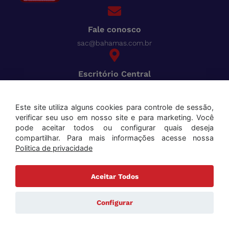
Fale conosco
sac@bahamas.com.br
Escritório Central
BR-040, Km 780 Distrito Industrial Juiz de Fora - MG
Pague tudo com o Bahamas
Cred
Este site utiliza alguns cookies para controle de sessão,
verificar seu uso em nosso site e para marketing. Você
Aceitamos os seguintes cartões:
pode aceitar todos ou configurar quais deseja
compartilhar. Para mais informações acesse nossa
Politica de privacidade
Aceitar Todos
Copyright ©2025 Bahamas Supermercados . Todos os direitos reservados. Todas as marcas e
nomes de produtos mencionados são marcas registradas de seus respectivos proprietários.
Configurar