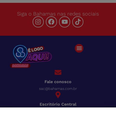
Siga o Bahamas nas redes sociais
Fale conosco
sac@bahamas.com.br
Escritório Central
BR-040, Km 780 Distrito Industrial Juiz de Fora - MG
Pague tudo com o Bahamas