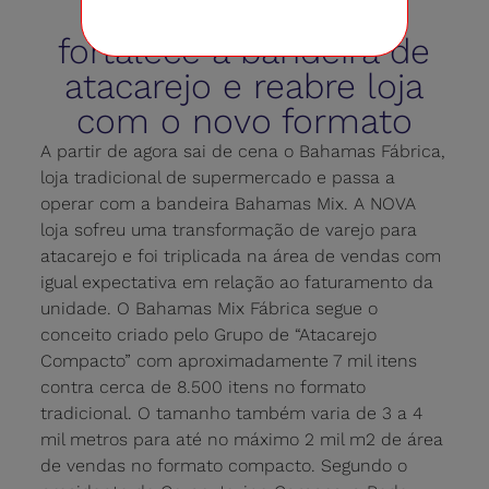
Grupo Bahamas
fortalece a bandeira de
atacarejo e reabre loja
com o novo formato
A partir de agora sai de cena o Bahamas Fábrica,
loja tradicional de supermercado e passa a
operar com a bandeira Bahamas Mix. A NOVA
loja sofreu uma transformação de varejo para
atacarejo e foi triplicada na área de vendas com
igual expectativa em relação ao faturamento da
unidade. O Bahamas Mix Fábrica segue o
conceito criado pelo Grupo de “Atacarejo
Compacto” com aproximadamente 7 mil itens
contra cerca de 8.500 itens no formato
tradicional. O tamanho também varia de 3 a 4
mil metros para até no máximo 2 mil m2 de área
de vendas no formato compacto. Segundo o