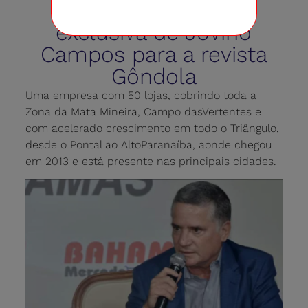
Confira a entrevista
exclusiva de Jovino
Campos para a revista
Gôndola
Uma empresa com 50 lojas, cobrindo toda a
Zona da Mata Mineira, Campo dasVertentes e
com acelerado crescimento em todo o Triângulo,
desde o Pontal ao AltoParanaíba, aonde chegou
em 2013 e está presente nas principais cidades.