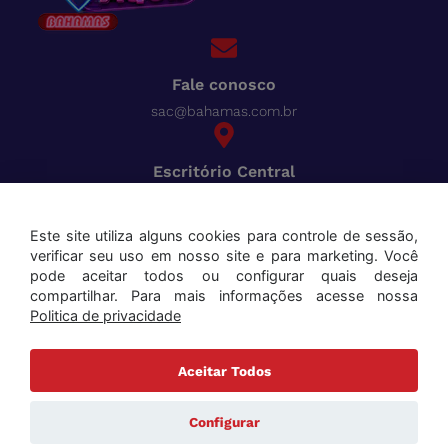
Fale conosco
sac@bahamas.com.br
Escritório Central
BR-040, Km 780 Distrito Industrial Juiz de Fora - MG
Pague tudo com o Bahamas
Cred
Este site utiliza alguns cookies para controle de sessão,
verificar seu uso em nosso site e para marketing. Você
Aceitamos os seguintes cartões:
pode aceitar todos ou configurar quais deseja
compartilhar. Para mais informações acesse nossa
Politica de privacidade
Aceitar Todos
Copyright ©2025 Bahamas Supermercados . Todos os direitos reservados. Todas as marcas e
nomes de produtos mencionados são marcas registradas de seus respectivos proprietários.
Configurar