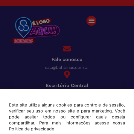
Fale conosco
sac@bahamas.com.br
Escritório Central
BR-040, Km 780 Distrito Industrial Juiz de Fora - MG
Pague tudo com o Bahamas
Cred
Este site utiliza alguns cookies para controle de sessão,
verificar seu uso em nosso site e para marketing. Você
Aceitamos os seguintes cartões:
pode aceitar todos ou configurar quais deseja
compartilhar. Para mais informações acesse nossa
Politica de privacidade