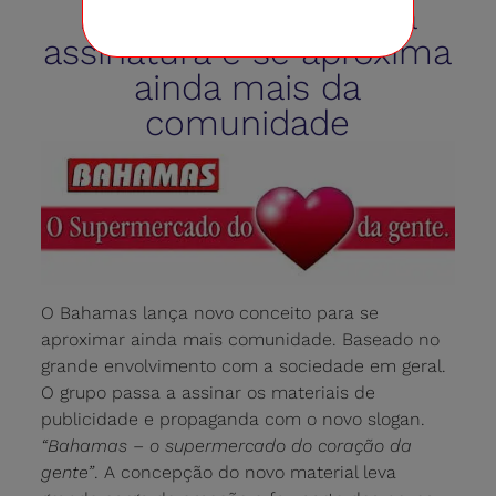
Bahamas lança nova
assinatura e se aproxima
ainda mais da
comunidade
O Bahamas lança novo conceito para se
aproximar ainda mais comunidade. Baseado no
grande envolvimento com a sociedade em geral.
O grupo passa a assinar os materiais de
publicidade e propaganda com o novo slogan.
“Bahamas – o supermercado do coração da
gente”
. A concepção do novo material leva