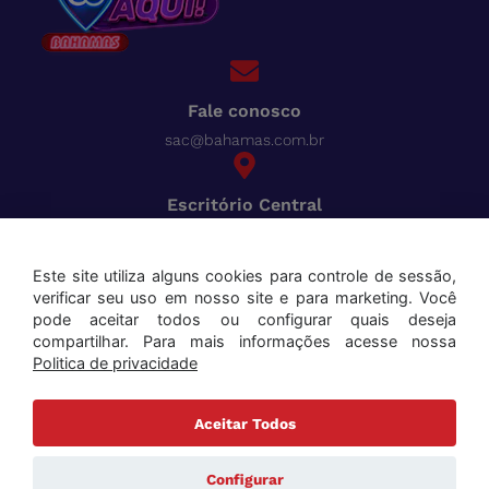
Fale conosco
sac@bahamas.com.br
Escritório Central
BR-040, Km 780 Distrito Industrial Juiz de Fora - MG
Pague tudo com o Bahamas
Cred
Este site utiliza alguns cookies para controle de sessão,
verificar seu uso em nosso site e para marketing. Você
Aceitamos os seguintes cartões:
pode aceitar todos ou configurar quais deseja
compartilhar. Para mais informações acesse nossa
Politica de privacidade
Aceitar Todos
Copyright ©2025 Bahamas Supermercados . Todos os direitos reservados. Todas as marcas e
nomes de produtos mencionados são marcas registradas de seus respectivos proprietários.
Configurar