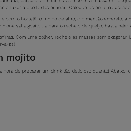
bancada, passe azeite nas mãos e corte a massa em pequen
s e fazer a borda das esfirras. Coloque-as em uma assadei
rne com o hortelã, o molho de alho, o pimentão amarelo, a c
icione sal a gosto. Já para o recheio de queijo, basta ralar
sfirras. Com uma colher, recheie as massas sem exagerar. 
rva-as!
 mojito
 hora de preparar um drink tão delicioso quanto! Abaixo, co