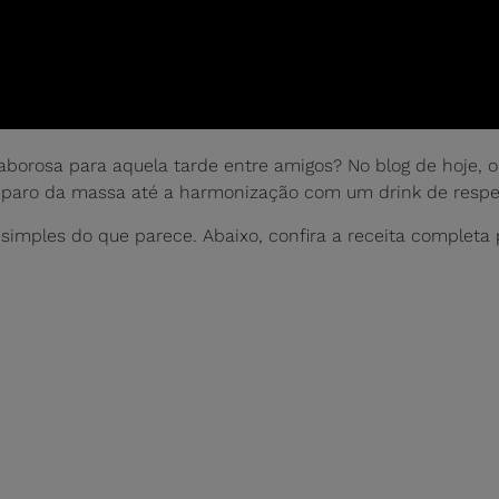
saborosa para aquela tarde entre amigos? No blog de hoje, 
preparo da massa até a harmonização com um drink de respe
simples do que parece. Abaixo, confira a receita completa p