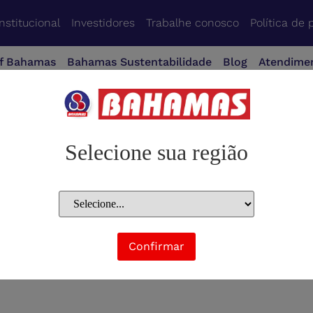
Institucional
Investidores
Trabalhe conosco
Política de 
f Bahamas
Bahamas Sustentabilidade
Blog
Atendime
Selecione sua região
Confirmar