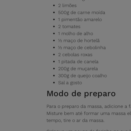
2 limões
500g de carne moída
1 pimentão amarelo
2 tomates
1 molho de alho
½ maço de hortelã
½ maço de cebolinha
2 cebolas roxas
1 pitada de canela
200g de muçarela
300g de queijo coalho
Sal a gosto
Modo de preparo
Para o preparo da massa, adicione a fa
Misture bem até formar uma massa elá
tempo, tire o ar da massa.