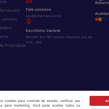
onal
Bahama
Fale conosco
 fornecedor
Aceita
sac@bahamas.com.br
e conosco
lidário
Escritório Central
ento
BR-040, Km 780 Distrito Industrial Juiz de
Fora - MG
 de Privacidade
guns cookies para controle de sessão, verificar seu
Ac
e para marketing. Você pode aceitar todos ou