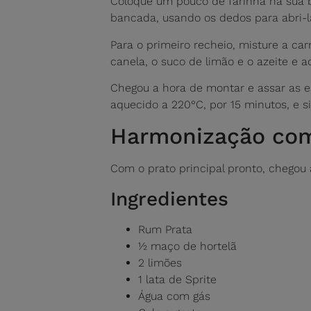
Coloque um pouco de farinha na sua 
bancada, usando os dedos para abri-la
Para o primeiro recheio, misture a ca
canela, o suco de limão e o azeite e ad
Chegou a hora de montar e assar as e
aquecido a 220°C, por 15 minutos, e si
Harmonização com
Com o prato principal pronto, chegou a
Ingredientes
Rum Prata
½ maço de hortelã
2 limões
1 lata de Sprite
Água com gás