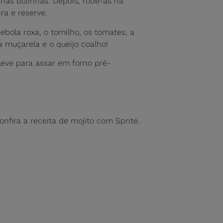
as bolinhas. Depois, rode-as na
ra e reserve.
ebola roxa, o tomilho, os tomates, a
 a muçarela e o queijo coalho!
Leve para assar em forno pré-
nfira a receita de mojito com Sprite.