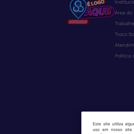
Instituci
Área do
Trabalh
Troco So
Atendim
Política
Este site utiliza al
uso em nosso site 