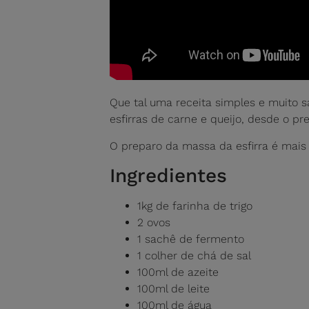
Que tal uma receita simples e muito 
esfirras de carne e queijo, desde o 
O preparo da massa da esfirra é mais 
Ingredientes
1kg de farinha de trigo
2 ovos
1 sachê de fermento
1 colher de chá de sal
100ml de azeite
100ml de leite
100ml de água