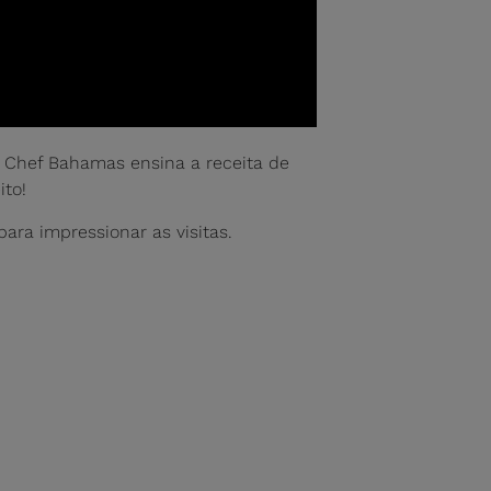
o Chef Bahamas ensina a receita de
ito!
ara impressionar as visitas.