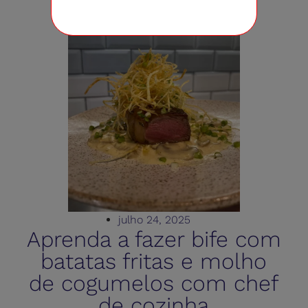
julho 24, 2025
Aprenda a fazer bife com
batatas fritas e molho
de cogumelos com chef
de cozinha