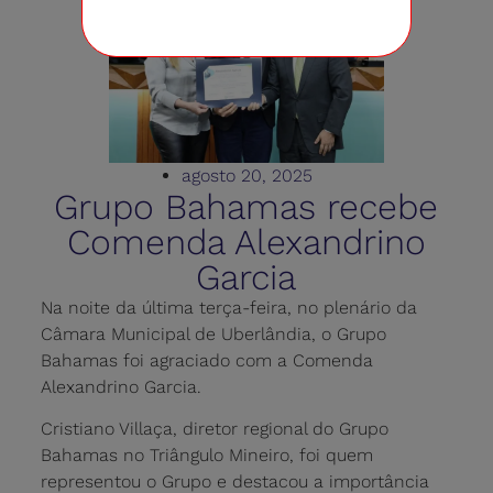
agosto 20, 2025
Grupo Bahamas recebe
Comenda Alexandrino
Garcia
Na noite da última terça-feira, no plenário da
Câmara Municipal de Uberlândia, o Grupo
Bahamas foi agraciado com a Comenda
Alexandrino Garcia.
Cristiano Villaça, diretor regional do Grupo
Bahamas no Triângulo Mineiro, foi quem
representou o Grupo e destacou a importância