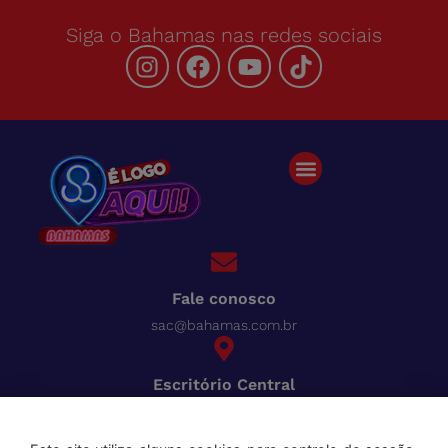
Siga o Bahamas nas redes sociais
Fale conosco
sac@bahamas.com.br
Escritório Central
BR-040, Km 780 Distrito Industrial Juiz de Fora - MG
Pague tudo com o Bahamas
Cred