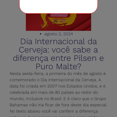
agosto 2, 2024
Dia Internacional da
Cerveja: você sabe a
diferença entre Pilsen e
Puro Malte?
Nesta sexta-feira, a primeira do mês de agosto é
comemorado o Dia Internacional da Cerveja. A
data foi criada em 2007 nos Estados Unidos, e é
celebrada em mais de 80 países ao redor do
mundo, inclusive no Brasil. E é claro que o Grupo
Bahamas não iria ficar de fora deste dia especial.
No texto abaixo você vai conferir a diferença