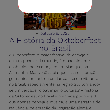
outubro 9, 2025
A História da Oktoberfest
no Brasil
A Oktoberfest, o maior festival de cerveja e
cultura popular do mundo, é mundialmente
conhecida por sua origem em Munique, na
Alemanha. Mas você sabia que essa celebração
germânica encontrou um lar caloroso e vibrante
no Brasil, especialmente na região Sul, tornando-
se um verdadeiro patrimônio cultural? A história
da Oktoberfest no Brasil é marcada por mais do
que apenas cerveja e música, é uma narrativa de
resiliência, celebração da imigração alemã e