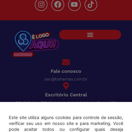
Fale conosco
sac@bahamas.com.br
Escritório Central
BR-040, Km 780 Distrito Industrial Juiz de Fora - MG
Pague tudo com o Bahamas
Cred
Este site utiliza alguns cookies para controle de sessão,
verificar seu uso em nosso site e para marketing. Você
Aceitamos os seguintes cartões:
pode aceitar todos ou configurar quais deseja