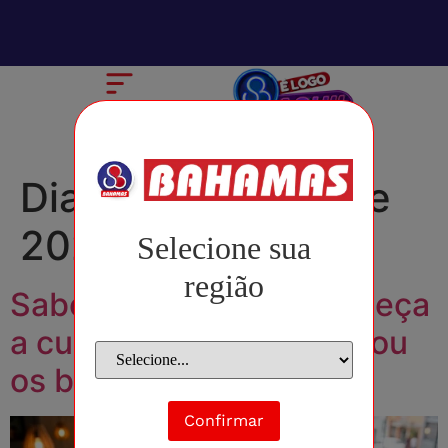
Dia:
26 de junho de
2026
Selecione sua
região
Sabores do Japão: conheça
a culinária que conquistou
os brasileiros
Confirmar