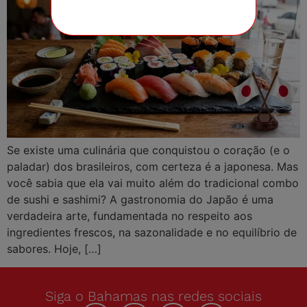
Se existe uma culinária que conquistou o coração (e o
paladar) dos brasileiros, com certeza é a japonesa. Mas
você sabia que ela vai muito além do tradicional combo
de sushi e sashimi? A gastronomia do Japão é uma
verdadeira arte, fundamentada no respeito aos
ingredientes frescos, na sazonalidade e no equilíbrio de
sabores. Hoje, […]
Siga o Bahamas nas redes sociais