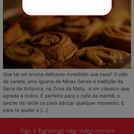
Que tal um aroma delicioso invadindo sua casa? O pão
de canela, uma iguaria de Minas Gerais e tradição da
Serra de Ibitipoca, na Zona da Mata, é um clássico que
agrada a todos. É perfeito para o café da manhã, o
lanche da tarde ou para adoçar qualquer momento. E
para te ajudar a […]
Siga o Bahamas nas redes sociais