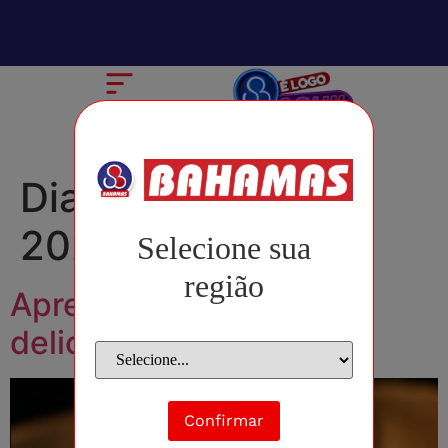
Dia:
17 de julho de
2025
Selecione sua
região
Aprenda a fazer um
delicioso pão de canela
Confirmar