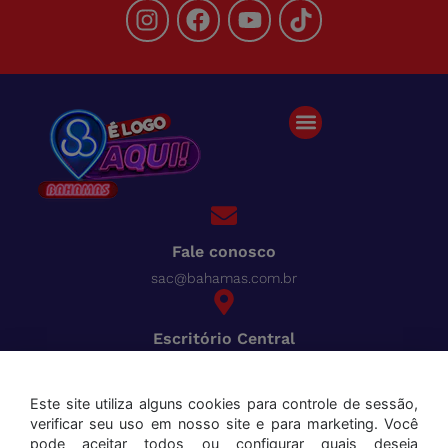
Fale conosco
sac@bahamas.com.br
Escritório Central
BR-040, Km 780 Distrito Industrial Juiz de Fora - MG
Pague tudo com o Bahamas
Cred
Este site utiliza alguns cookies para controle de sessão,
verificar seu uso em nosso site e para marketing. Você
Aceitamos os seguintes cartões:
pode aceitar todos ou configurar quais deseja