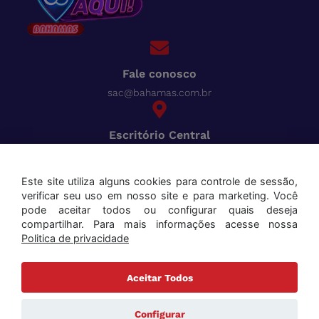
Fale conosco
sac@bahamas.com.br
Escritório Central
BR-040, Km 780 Distrito Industrial Juiz de Fora - MG
Pague tudo com o Bahamas
Cred
Este site utiliza alguns cookies para controle de sessão,
verificar seu uso em nosso site e para marketing. Você
Aceitamos os seguintes cartões:
pode aceitar todos ou configurar quais deseja
compartilhar. Para mais informações acesse nossa
Politica de privacidade
Aceitar Todos
Copyright ©2025 Bahamas Supermercados . Todos os direitos reservados. Todas as marcas e
nomes de produtos mencionados são marcas registradas de seus respectivos proprietários.
Configurar