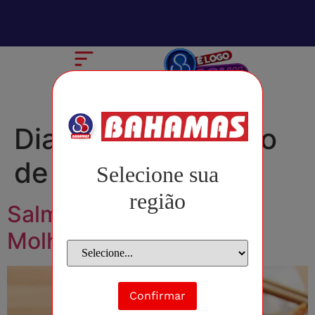
Dia:
28 de fevereiro
de 2022
Selecione sua
região
Salmão Grelhado com
Molho Teriaki
Confirmar