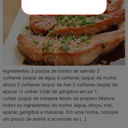
Ingredientes 3 postas de lombo de salmão 2
colheres (sopa) de água 4 colheres (sopa) de molho
shoyu 2 colheres (sopa) de mel 2 colheres (sopa) de
açúcar ½ colher (chá) de gengibre em pó 1
colher (sopa) de maisena Modo de preparo Misture
todos os ingredientes do molho (água, shoyu, mel,
açúcar, gengibre e maisena). Em uma forma, coloque
um pouco de azeite e acomode as […]